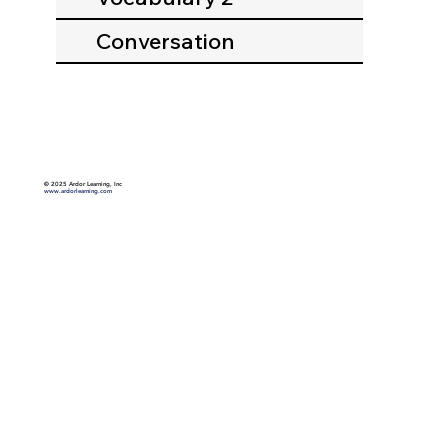
Conversation
©
2025 Ardor Learning, Inc
www.ardorlearning.com