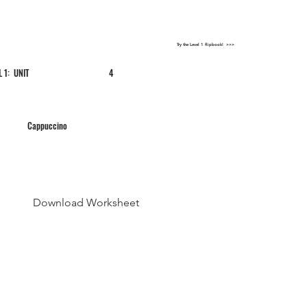
Try the Level 1 flipbook! >>>
L 1: UNIT
4
Cappuccino
Download Worksheet