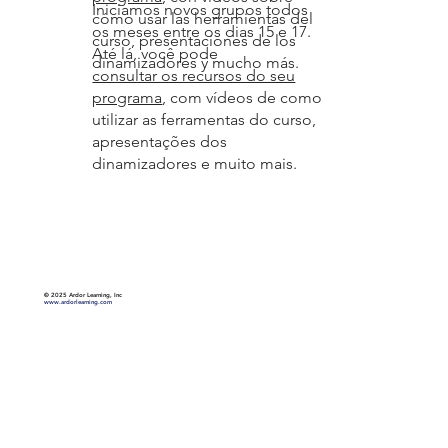
Iniciamos novos grupos todos
cómo usar las herramientas del
os meses entre os dias 15 e 17.
curso, presentaciones de los
Até lá, você pode
dinamizadores y mucho más.
consultar os recursos do seu
programa
, com vídeos de como
utilizar as ferramentas do curso,
apresentações dos
dinamizadores e muito mais.
©
2025 Ardor Learning, Inc
www.ardorlearning.com