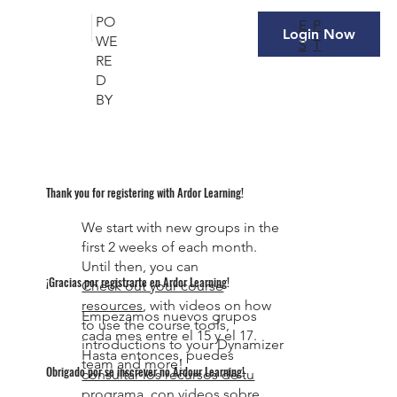
PO
P
E
Login Now
WE
T
S
RE
D
BY
Thank you for registering with Ardor Learning!
We start with new groups in the
first 2 weeks of each month.
Until then, you can
¡Gracias por registrarte en Ardor Learning!
Check out your course
resources
, with videos on how
Empezamos nuevos grupos
to use the course tools,
cada mes entre el 15 y el 17.
introductions to your Dynamizer
Hasta entonces, puedes
team and more!
Obrigado por se inscrever no Ardour Learning!
consultar los recursos de tu
programa
, con videos sobre