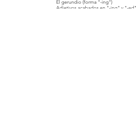
El gerundio (forma "-ing")
Adjetivos acabados en "-ing" y "-ed
VOCABULARY:
Literatura
El amor y el matrimonio
CONVERSATION:
Expresiones para hablar de pensami