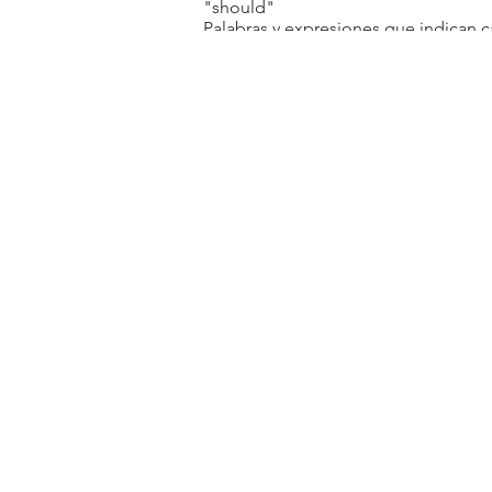
"should"
Palabras y expresiones que indican 
VOCABULARY:
Fruta
Verdura
CONVERSATION:
Expresiones que se utilizan para dar