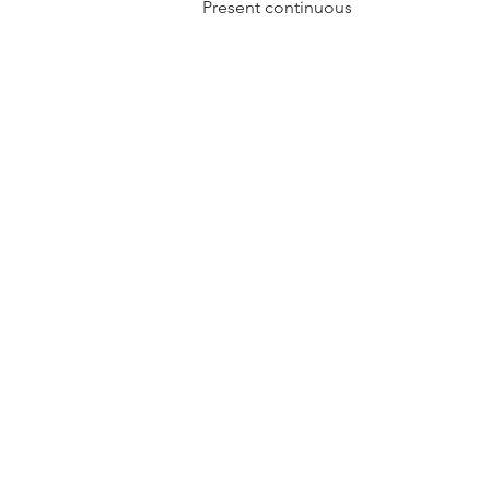
Present continuous
VOCABULARY:
Verbos de acción o movimiento
Prendas de vestir
CONVERSATION:
Expresiones para describir a las per