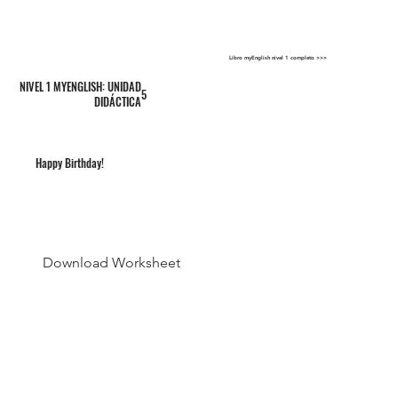
Libro myEnglish nivel 1 completo >>>
NIVEL 1 MYENGLISH: UNIDAD
5
DIDÁCTICA
Happy Birthday!
Download Worksheet