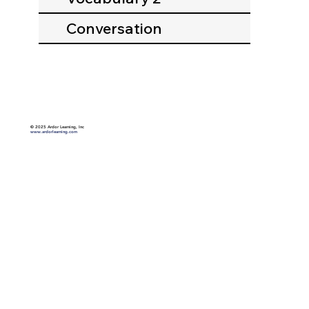
Conversation
©
2025 Ardor Learning, Inc
www.ardorlearning.com