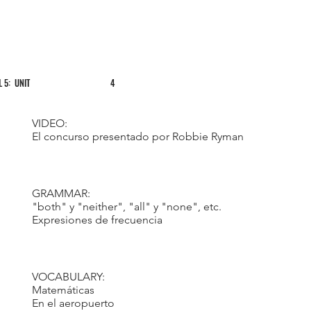
L 5: UNIT
4
VIDEO:
El concurso presentado por Robbie Ryman
GRAMMAR:
"both" y "neither", "all" y "none", etc.
Expresiones de frecuencia
VOCABULARY:
Matemáticas
En el aeropuerto