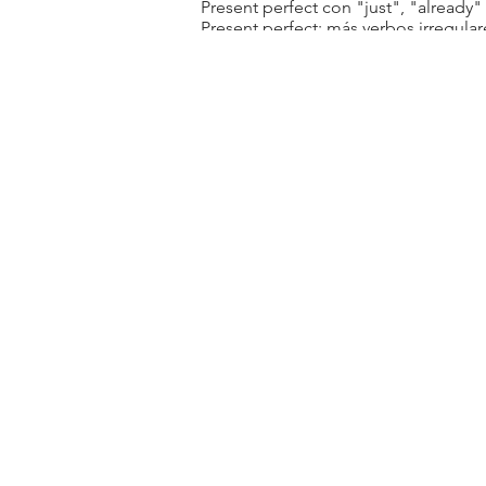
Present perfect con "just", "already" 
Present perfect: más verbos irregular
VOCABULARY:
En el departamento de correo
Adverbios de modo
CONVERSATION:
Expresiones para hablar del trabajo