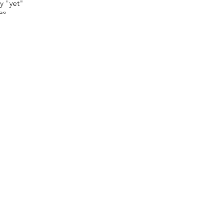
y "yet"
es